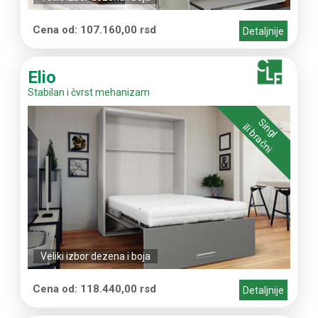
Cena od: 107.160,00 rsd
Detaljnije
Elio
Stabilan i čvrst mehanizam
Singl
ili bračni
Veliki izbor dezena i boja
Cena od: 118.440,00 rsd
Detaljnije