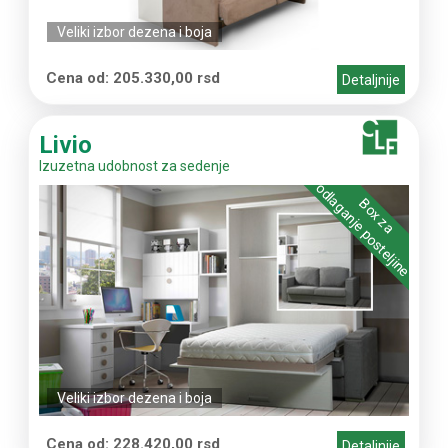
Veliki izbor dezena i boja
Cena od: 205.330,00 rsd
Detaljnije
Livio
Izuzetna udobnost za sedenje
odlaganje posteljine
Box za
Veliki izbor dezena i boja
Cena od: 228.420,00 rsd
Detaljnije