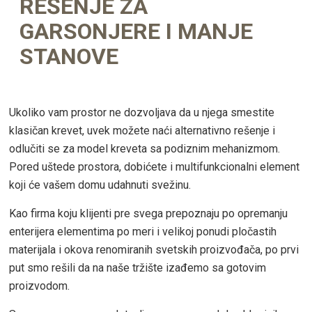
REŠENJE ZA
GARSONJERE I MANJE
STANOVE
Ukoliko vam prostor ne dozvoljava da u njega smestite
klasičan krevet, uvek možete naći alternativno rešenje i
odlučiti se za model kreveta sa podiznim mehanizmom.
Pored uštede prostora, dobićete i multifunkcionalni element
koji će vašem domu udahnuti svežinu.
Kao firma koju klijenti pre svega prepoznaju po opremanju
enterijera elementima po meri i velikoj ponudi pločastih
materijala i okova renomiranih svetskih proizvođača, po prvi
put smo rešili da na naše tržište izađemo sa gotovim
proizvodom.