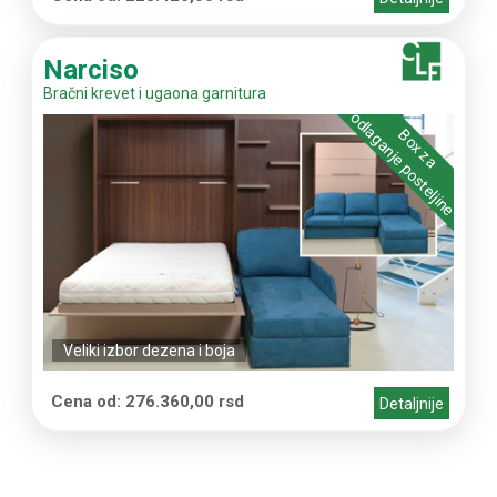
Narciso
Bračni krevet i ugaona garnitura
odlaganje posteljine
Box za
Veliki izbor dezena i boja
Cena od: 276.360,00 rsd
Detaljnije