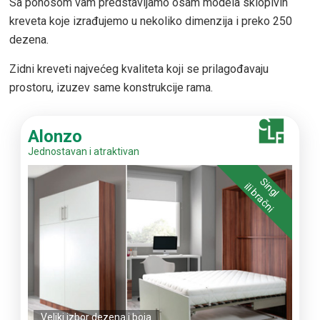
Sa ponosom vam predstavljamo osam modela sklopivih
kreveta koje izrađujemo u nekoliko dimenzija i preko 250
dezena.
Zidni kreveti najvećeg kvaliteta koji se prilagođavaju
prostoru, izuzev same konstrukcije rama.
Alonzo
Jednostavan i atraktivan
Singl
ili bračni
Veliki izbor dezena i boja