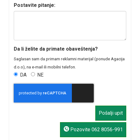
Postavite pitanje:
Da li želite da primate obaveštenja?
Saglasan sam da primam reklamni materijal (ponude Agacija
d.o.o), na e-mail ili mobilni telefon.
DA
NE
Pozovite
062 8056-991