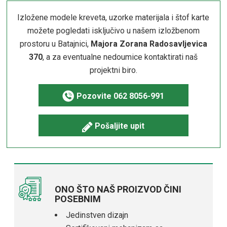
Izložene modele kreveta, uzorke materijala i štof karte
možete pogledati isključivo u našem izložbenom
prostoru u Batajnici,
Majora Zorana Radosavljevica
370
, a za eventualne nedoumice kontaktirati naš
projektni biro.
Pozovite
062 8056-991
Pošaljite upit
ONO ŠTO NAŠ PROIZVOD ČINI
POSEBNIM
Jedinstven dizajn