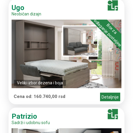
Ugo
Neobičan dizajn
odlaganje posteljine
Box za
Veliki izbor dezena i boja
Cena od: 160.740,00 rsd
Detaljnije
Patrizio
Sadrži i udobnu sofu