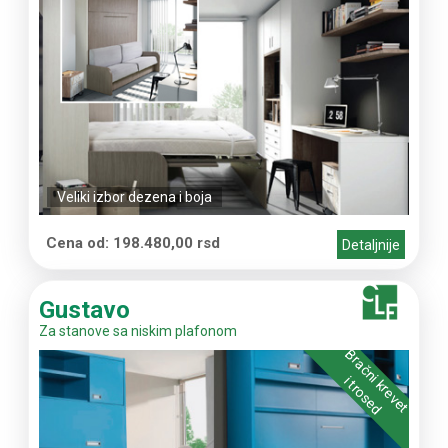
Veliki izbor dezena i boja
Cena od: 198.480,00 rsd
Detaljnije
Gustavo
Za stanove sa niskim plafonom
Bračni krevet
i trosed