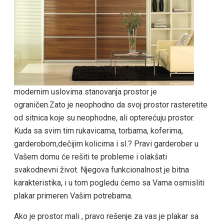
modernim uslovima stanovanja prostor je
ograničen.Zato je neophodno da svoj prostor rasteretite
od sitnica koje su neophodne, ali opterećuju prostor.
Kuda sa svim tim rukavicama, torbama, koferima,
garderobom,dečijim kolicima i sl.? Pravi garderober u
Vašem domu će rešiti te probleme i olakšati
svakodnevni život. Njegova funkcionalnost je bitna
karakteristika, i u tom pogledu ćemo sa Vama osmisliti
plakar primeren Vašim potrebama.
Ako je prostor mali , pravo rešenje za vas je plakar sa