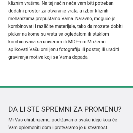
kliznim vratima. Na taj način neće vam biti potreban
dodatni prostor za otvaranje vrata, a izbor kliznih
mehanizama prepuštamo Vama. Naravno, moguće je
kombinovati i različite materijale, tako da mozete dobiti
plakar na kome su vrata sa ogledalom ili staklom
kombinovana sa univerom ili MDF-om.Možemo
aplikovati Vašu omiljenu fotografiju ili poster, ili uraditi
graviranje motiva koji se Vama dopada.
DA LI STE SPREMNI ZA PROMENU?
Mi Vas ohrabrujemo, podržavamo svaku ideju koja će
Vam oplemeniti dom i pretvaramo je u stvarnost.