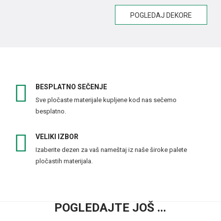
POGLEDAJ DEKORE
BESPLATNO SEČENJE
Sve pločaste materijale kupljene kod nas sečemo
besplatno.
VELIKI IZBOR
Izaberite dezen za vaš nameštaj iz naše široke palete
pločastih materijala.
POGLEDAJTE JOŠ ...