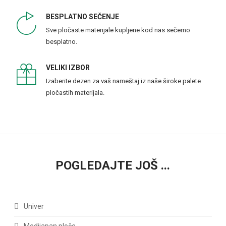
BESPLATNO SEČENJE
Sve pločaste materijale kupljene kod nas sečemo
besplatno.
VELIKI IZBOR
Izaberite dezen za vaš nameštaj iz naše široke palete
pločastih materijala.
POGLEDAJTE JOŠ ...
Univer