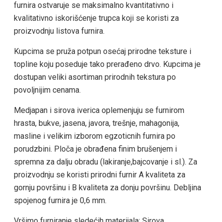
furnira ostvaruje se maksimalno kvantitativno i
kvalitativno iskorišćenje trupca koji se koristi za
proizvodnju listova furnira.
Kupcima se pruža potpun osećaj prirodne teksture i
topline koju poseduje tako prerađeno drvo. Kupcima je
dostupan veliki asortiman prirodnih tekstura po
povoljnijim cenama.
Medjapan i sirova iverica oplemenjuju se furnirom
hrasta, bukve, jasena, javora, trešnje, mahagonija,
masline i velikim izborom egzoticnih furnira po
porudzbini. Ploča je obrađena finim brušenjem i
spremna za dalju obradu (lakiranje,bajcovanje i sl.). Za
proizvodnju se koristi prirodni furnir A kvaliteta za
gornju površinu i B kvaliteta za donju površinu. Debljina
spojenog furnira je 0,6 mm.
Vršimo furniranje sledećih materijala: Sirova