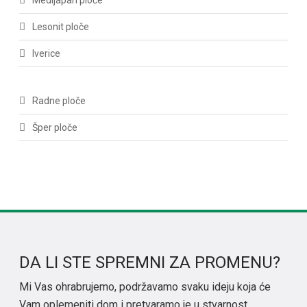
Medijapan ploče
Lesonit ploče
Iverice
Radne ploče
Šper ploče
DA LI STE SPREMNI ZA PROMENU?
Mi Vas ohrabrujemo, podržavamo svaku ideju koja će
Vam oplemeniti dom i pretvaramo je u stvarnost.