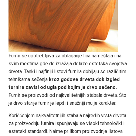
Furnir se upotrebljava za oblaganje lica nameštaja i na
svim mestima gde do izražaja dolaze estetska svojstva
drveta. Tanki i najfiniji listovi furnira dobijaju se različitim
tehnikama sečenja
kroz godove drveta dok izgled
furnira zavisi od ugla pod kojim je drvo sečeno.
Furnir se proizvodi od najkvalitetnijih stabala drveta. Što
je drvo starije furnir je lepši i snažniji mu je karakter.
Korišćenjem najkvalitetnijih stabala najređih vrsta drveta
za proizvodnju furnira ispunjavaju se visoki tehnološki i
estetski standardi. Naime prilikom proizvodnje listova