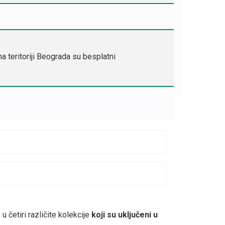
a teritoriji Beograda su besplatni
 četiri različite kolekcije
koji su uključeni u