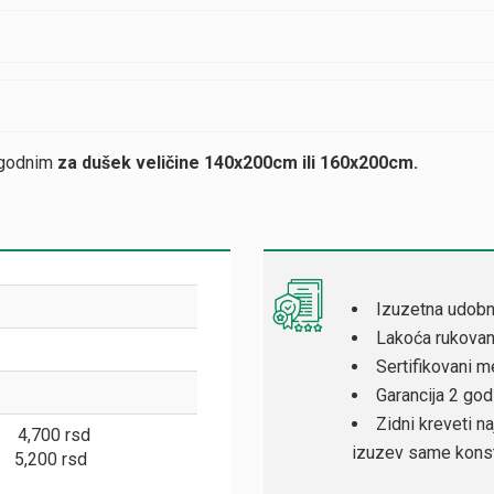
ogodnim
za dušek veličine 140x200cm ili 160x200cm.
Izuzetna udob
Lakoća rukovan
Sertifikovani 
Garancija 2 god
Zidni kreveti n
: 4,700 rsd
izuzev same konst
e: 5,200 rsd