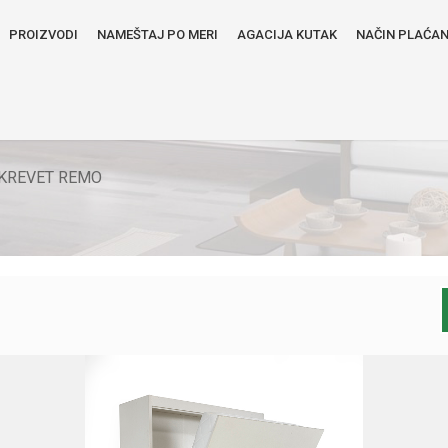
PROIZVODI
NAMEŠTAJ PO MERI
AGACIJA KUTAK
NAČIN PLAĆA
 KREVET REMO