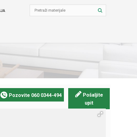
NJA
Pošaljite
Pozovite
060 0344-494
upit