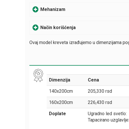
Mehanizam
Način korišćenja
Ovaj model kreveta izrađujemo u dimenzijama p
Dimenzija
Cena
140x200cm
205,330 rsd
160x200cm
226,430 rsd
Doplate
Ugradno led svetlo
Tapacirano uzglavlj