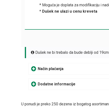
* Moguća je doplata za modifikaciju i nad
*
Dušek ne ulazi u cenu kreveta
Dušek ne bi trebalo da bude deblji od 19cm n
Način plaćanja
Dodatne informacije
U ponudi je preko 250 dezena iz bogatog asortimana p