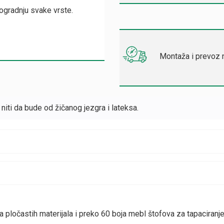
ogradnju svake vrste.
Montaža i prevoz n
iti da bude od žičanog jezgra i lateksa.
ločastih materijala i preko 60 boja mebl štofova za tapaciranje u