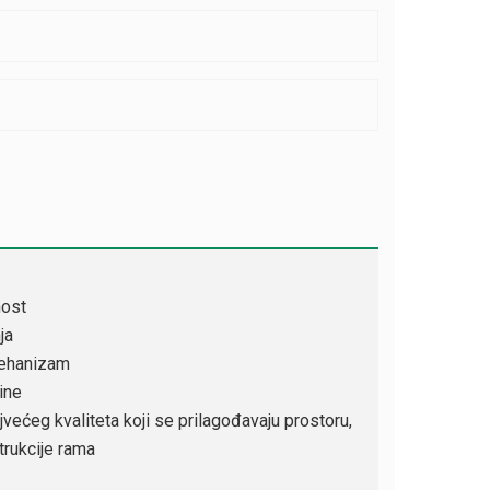
nost
ja
mehanizam
ine
ajvećeg kvaliteta koji se prilagođavaju prostoru,
rukcije rama