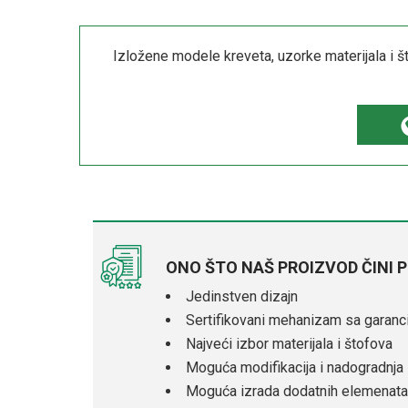
Izložene modele kreveta, uzorke materijala i š
ONO ŠTO NAŠ PROIZVOD ČINI 
Jedinstven dizajn
Sertifikovani mehanizam sa garanc
Najveći izbor materijala i štofova
Moguća modifikacija i nadogradnja
Moguća izrada dodatnih elemenata