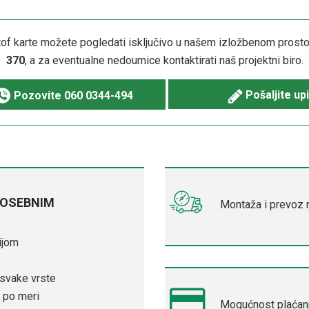
tof karte možete pogledati isključivo u našem izložbenom prostor
370
, a za eventualne nedoumice kontaktirati naš projektni biro.
Pošaljite upi
Pozovite
060 0344-494
POSEBNIM
Montaža i prevoz n
ijom
 svake vrste
 po meri
Mogućnost plaćanj