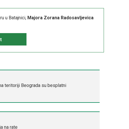
u u Batajnici,
Majora Zorana Radosavljevica
t
a teritoriji Beograda su besplatni
a na rate