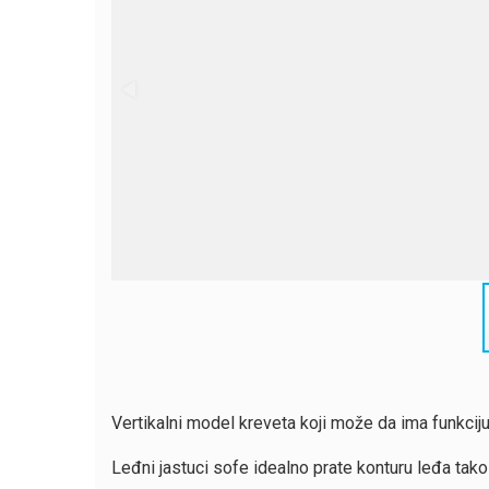
Vertikalni model kreveta koji može da ima funkciju 
Leđni jastuci sofe idealno prate konturu leđa tak