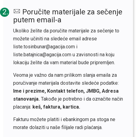
2.
Poručite materijale za sečenje
putem email-a
Ukoliko želite da poručite materijale za sečenje to
možete učiniti na sledeće email adrese
liste.tosinbunar@agacija.com i
liste.batajnica@agacija.com u zavisnosti na koju
lokaciju želite da vam material bude pripremljen.
Veoma je važno da nam prilikom slanja emaila za
poručivanje materijala dostavite sledeće podatke:
Ime i prezime, Kontakt telefon, JMBG, Adresa
stanovanja.
Takođe je potrebno i da označite način
placanja:
keš, faktura, kartica.
Fakturu možete platiti i ebankingom pa stoga ne
morate dolaziti u naše filijale radi plaćanja.