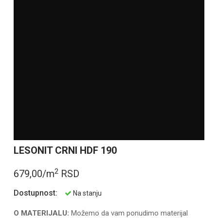
LESONIT CRNI HDF 190
2
679,00/m
RSD
Dostupnost:
Na stanju
O MATERIJALU:
Možemo da vam ponudimo materijal