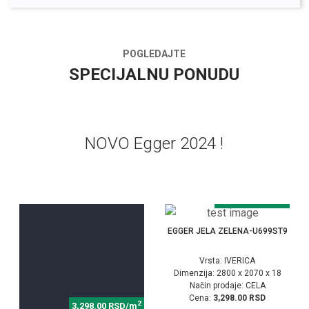
POGLEDAJTE
SPECIJALNU PONUDU
NOVO Egger 2024 !
2
3,298.00 RSD/m
EGGER JELA ZELENA-U699ST9
Vrsta: IVERICA
Dimenzija: 2800 x 2070 x 18
Način prodaje: CELA
Cena:
3,298.00 RSD
2
3,298.00 RSD/m