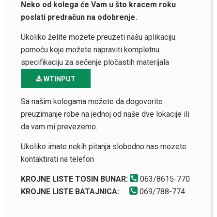
Neko od kolega će Vam u što kracem roku
poslati predračun na odobrenje.
Ukoliko želite mozete preuzeti našu aplikaciju
pomoću koje možete napraviti kompletnu
specifikaciju za sečenje pločastih materijala
WTINPUT
Sa našim kolegama možete da dogovorite
preuzimanje robe na jednoj od naše dve lokacije ili
da vam mi prevezemo.
Ukoliko imate nekih pitanja slobodno nas mozete
kontaktirati na telefon
KROJNE LISTE TOSIN BUNAR:
063/8615-770
KROJNE LISTE BATAJNICA:
069/788-774