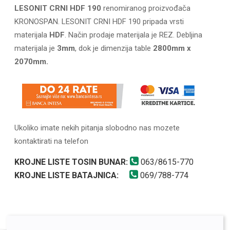
LESONIT CRNI HDF 190
renomiranog proizvođača
KRONOSPAN. LESONIT CRNI HDF 190 pripada vrsti
materijala
HDF
. Način prodaje materijala je REZ. Debljina
materijala je
3mm
, dok je dimenzija table
2800mm x
2070mm.
Ukoliko imate nekih pitanja slobodno nas mozete
kontaktirati na telefon
KROJNE LISTE TOSIN BUNAR:
063/8615-770
KROJNE LISTE BATAJNICA:
069/788-774