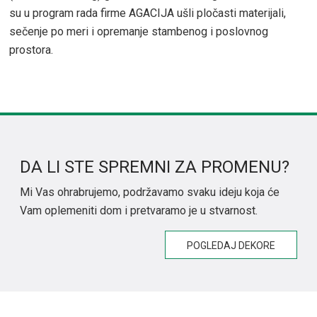
su u program rada firme AGACIJA ušli pločasti materijali,
sečenje po meri i opremanje stambenog i poslovnog
prostora.
DA LI STE SPREMNI ZA PROMENU?
Mi Vas ohrabrujemo, podržavamo svaku ideju koja će
Vam oplemeniti dom i pretvaramo je u stvarnost.
POGLEDAJ DEKORE