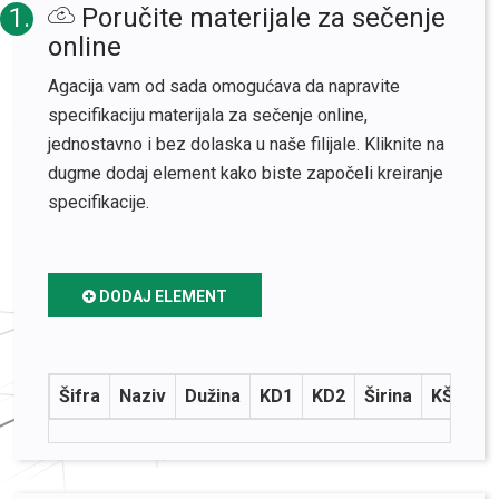
1.
Poručite materijale za sečenje
online
Agacija vam od sada omogućava da napravite
specifikaciju materijala za sečenje online,
jednostavno i bez dolaska u naše filijale. Kliknite na
dugme dodaj element kako biste započeli kreiranje
specifikacije.
DODAJ ELEMENT
Šifra
Naziv
Dužina
KD1
KD2
Širina
KŠ1
K