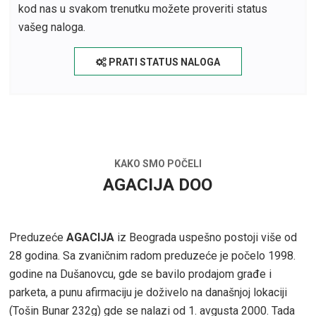
kod nas u svakom trenutku možete proveriti status
vašeg naloga.
PRATI STATUS NALOGA
KAKO SMO POČELI
AGACIJA DOO
Preduzeće
AGACIJA
iz Beograda uspešno postoji više od
28 godina. Sa zvaničnim radom preduzeće je počelo 1998.
godine na Dušanovcu, gde se bavilo prodajom građe i
parketa, a punu afirmaciju je doživelo na današnjoj lokaciji
(Tošin Bunar 232g) gde se nalazi od 1. avgusta 2000. Tada