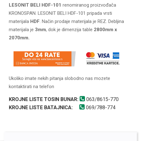
LESONIT BELI HDF-101
renomiranog proizvođača
KRONOSPAN. LESONIT BELI HDF-101 pripada vrsti
materijala
HDF
. Način prodaje materijala je REZ. Debljina
materijala je
3mm
, dok je dimenzija table
2800mm x
2070mm.
Ukoliko imate nekih pitanja slobodno nas mozete
kontaktirati na telefon
KROJNE LISTE TOSIN BUNAR:
063/8615-770
KROJNE LISTE BATAJNICA:
069/788-774