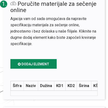
1.
Poručite materijale za sečenje
online
Agacija vam od sada omogućava da napravite
specifikaciju materijala za sečenje online,
jednostavno i bez dolaska u naše filijale. Kliknite na
dugme dodaj element kako biste započeli kreiranje
specifikacije.
DODAJ ELEMENT
Šifra
Naziv
Dužina
KD1
KD2
Širina
KŠ1
K