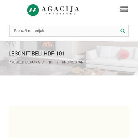
LESONIT BELI HDF-101
PREGLED DEKORA
HDF
KRONOSPAN