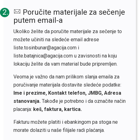
2.
Poručite materijale za sečenje
putem email-a
Ukoliko želite da poručite materijale za sečenje to
možete učiniti na sledeće email adrese
liste.tosinbunar@agacija.com i
liste.batajnica@agacija.com u zavisnosti na koju
lokaciju želite da vam material bude pripremljen.
Veoma je važno da nam prilikom slanja emaila za
poručivanje materijala dostavite sledeće podatke:
Ime i prezime, Kontakt telefon, JMBG, Adresa
stanovanja.
Takođe je potrebno i da označite način
placanja:
keš, faktura, kartica.
Fakturu možete platiti i ebankingom pa stoga ne
morate dolaziti u naše filijale radi plaćanja.