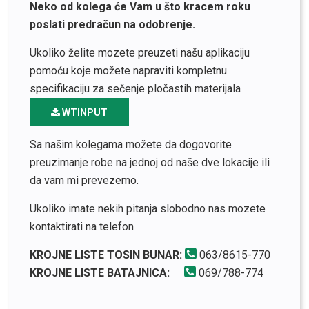
Neko od kolega će Vam u što kracem roku
poslati predračun na odobrenje.
Ukoliko želite mozete preuzeti našu aplikaciju
pomoću koje možete napraviti kompletnu
specifikaciju za sečenje pločastih materijala
WTINPUT
Sa našim kolegama možete da dogovorite
preuzimanje robe na jednoj od naše dve lokacije ili
da vam mi prevezemo.
Ukoliko imate nekih pitanja slobodno nas mozete
kontaktirati na telefon
KROJNE LISTE TOSIN BUNAR:
063/8615-770
KROJNE LISTE BATAJNICA:
069/788-774