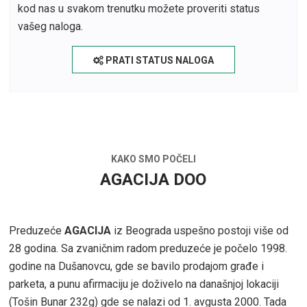
kod nas u svakom trenutku možete proveriti status
vašeg naloga.
PRATI STATUS NALOGA
KAKO SMO POČELI
AGACIJA DOO
Preduzeće
AGACIJA
iz Beograda uspešno postoji više od
28 godina. Sa zvaničnim radom preduzeće je počelo 1998.
godine na Dušanovcu, gde se bavilo prodajom građe i
parketa, a punu afirmaciju je doživelo na današnjoj lokaciji
(Tošin Bunar 232g) gde se nalazi od 1. avgusta 2000. Tada