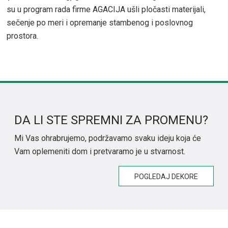
su u program rada firme AGACIJA ušli pločasti materijali,
sečenje po meri i opremanje stambenog i poslovnog
prostora.
DA LI STE SPREMNI ZA PROMENU?
Mi Vas ohrabrujemo, podržavamo svaku ideju koja će
Vam oplemeniti dom i pretvaramo je u stvarnost.
POGLEDAJ DEKORE