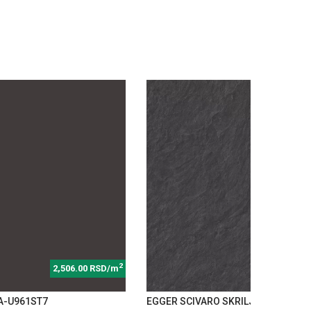
2
2,506.00 RSD/m
3,463
A-U961ST7
EGGER SCIVARO SKRILJAC-F235ST