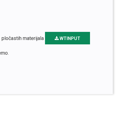
 pločastih materijala
WTINPUT
emo.