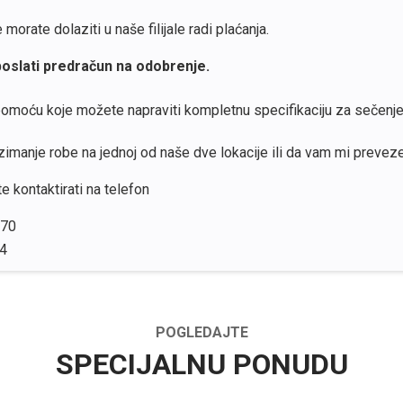
orate dolaziti u naše filijale radi plaćanja.
oslati predračun na odobrenje.
 pomoću koje možete napraviti kompletnu specifikaciju za sečenje
manje robe na jednoj od naše dve lokacije ili da vam mi prevez
 kontaktirati na telefon
770
4
POGLEDAJTE
SPECIJALNU PONUDU