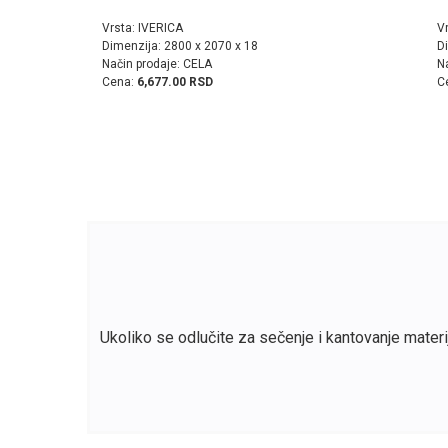
Vrsta: IVERICA
V
Dimenzija: 2800 x 2070 x 18
D
Način prodaje: CELA
N
Cena:
6,677.00 RSD
C
Ukoliko se odlučite za sečenje i kantovanje mater