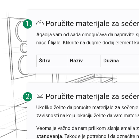
1.
Poručite materijale za sečen
Agacija vam od sada omogućava da napravite spe
naše filijale. Kliknite na dugme dodaj element ka
Šifra
Naziv
Dužina
2.
Poručite materijale za seče
Ukoliko želite da poručite materijale za sečenj
zavisnosti na koju lokaciju želite da vam materi
Veoma je važno da nam prilikom slanja emaila z
stanovanja.
Takođe je potrebno i da označite n