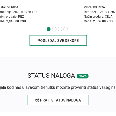
rsta: IVERICA
Vrsta: IVERICA
imenzija: 2800 x 2070 x 18
Dimenzija: 2800 x 207
ačin prodaje: REZ
Način prodaje: CELA
ena:
2,945.00 RSD
Cena:
2,506.00 RSD
POGLEDAJ SVE DEKORE
STATUS NALOGA
Novo
ijala kod nas u svakom trenutku možete proveriti status vašeg na
PRATI STATUS NALOGA