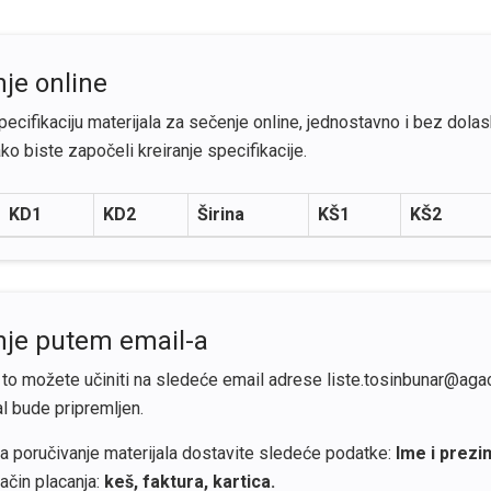
je online
cifikaciju materijala za sečenje online, jednostavno i bez dolas
ko biste započeli kreiranje specifikacije.
KD1
KD2
Širina
KŠ1
KŠ2
nje putem email-a
e to možete učiniti na sledeće email adrese liste.tosinbunar@agac
al bude pripremljen.
a poručivanje materijala dostavite sledeće podatke:
Ime i prezi
ačin placanja:
keš, faktura, kartica.