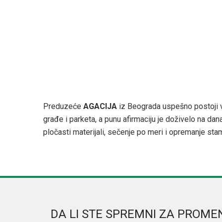
Preduzeće
AGACIJA
iz Beograda uspešno postoji 
građe i parketa, a punu afirmaciju je doživelo na da
pločasti materijali, sečenje po meri i opremanje st
DA LI STE SPREMNI ZA PROME