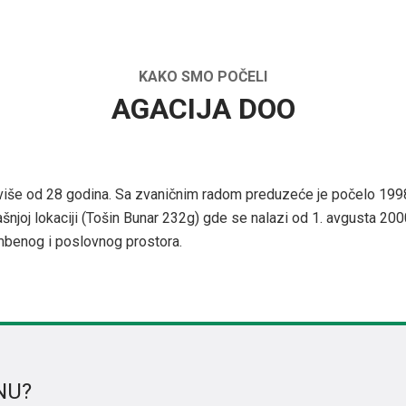
KAKO SMO POČELI
AGACIJA DOO
više od 28 godina. Sa zvaničnim radom preduzeće je počelo 199
našnjoj lokaciji (Tošin Bunar 232g) gde se nalazi od 1. avgusta 2
ambenog i poslovnog prostora.
NU?