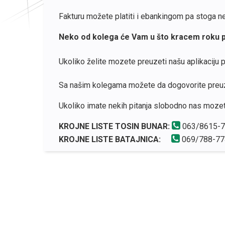
Fakturu možete platiti i ebankingom pa stoga ne m
Neko od kolega će Vam u što kracem roku p
Ukoliko želite mozete preuzeti našu aplikaciju
Sa našim kolegama možete da dogovorite preuzi
Ukoliko imate nekih pitanja slobodno nas mozete
KROJNE LISTE TOSIN BUNAR:
063/8615-
KROJNE LISTE BATAJNICA:
069/788-77