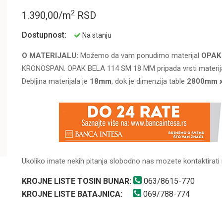
2
1.390,00/m
RSD
Dostupnost:
Na stanju
O MATERIJALU:
Možemo da vam ponudimo materijal
OPAK
KRONOSPAN. OPAK BELA 114 SM 18 MM pripada vrsti materij
Debljina materijala je
18mm
, dok je dimenzija table
2800mm 
Ukoliko imate nekih pitanja slobodno nas mozete kontaktirati 
KROJNE LISTE TOSIN BUNAR:
063/8615-770
KROJNE LISTE BATAJNICA:
069/788-774