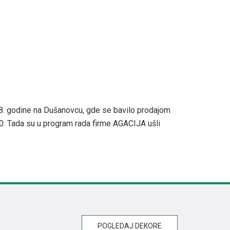
8. godine na Dušanovcu, gde se bavilo prodajom
000. Tada su u program rada firme AGACIJA ušli
POGLEDAJ DEKORE