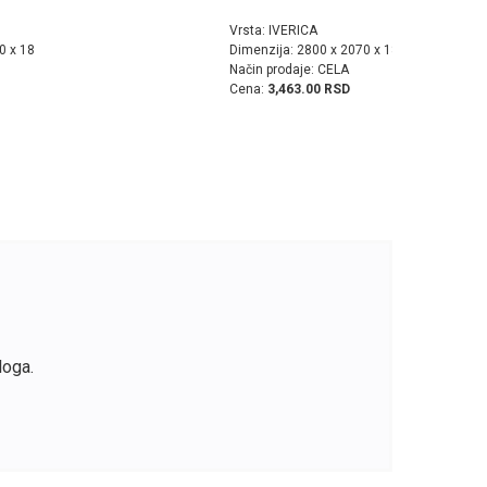
Vrsta: IVERICA
0 x 18
Dimenzija: 2800 x 2070 x 18
Način prodaje: CELA
Cena:
3,463.00 RSD
loga.