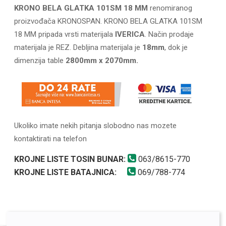
KRONO BELA GLATKA 101SM 18 MM
renomiranog
proizvođača KRONOSPAN. KRONO BELA GLATKA 101SM
18 MM pripada vrsti materijala
IVERICA
. Način prodaje
materijala je REZ. Debljina materijala je
18mm
, dok je
dimenzija table
2800mm x 2070mm.
Ukoliko imate nekih pitanja slobodno nas mozete
kontaktirati na telefon
KROJNE LISTE TOSIN BUNAR:
063/8615-770
KROJNE LISTE BATAJNICA:
069/788-774