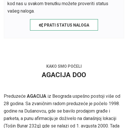
kod nas u svakom trenutku možete proveriti status
vašeg naloga.
PRATI STATUS NALOGA
KAKO SMO POČELI
AGACIJA DOO
Preduzeće
AGACIJA
iz Beograda uspešno postoji više od
28 godina. Sa zvaničnim radom preduzeće je počelo 1998.
godine na Dušanovcu, gde se bavilo prodajom građe i
parketa, a punu afirmaciju je doživelo na današnjoj lokaciji
(Tošin Bunar 232g) gde se nalazi od 1. avgusta 2000. Tada