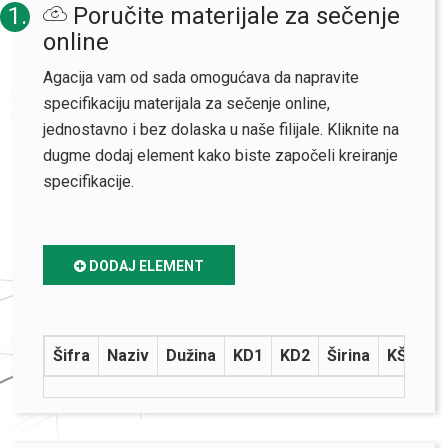
1.
Poručite materijale za sečenje
online
Agacija vam od sada omogućava da napravite
specifikaciju materijala za sečenje online,
jednostavno i bez dolaska u naše filijale. Kliknite na
dugme dodaj element kako biste započeli kreiranje
specifikacije.
DODAJ ELEMENT
Šifra
Naziv
Dužina
KD1
KD2
Širina
KŠ1
K