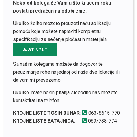
Neko od kolega će Vam u što kracem roku
poslati predračun na odobrenje.
Ukoliko želite mozete preuzeti našu aplikaciju
pomoću koje možete napraviti kompletnu
specifikaciju za sečenje pločastih materijala
WTINPUT
Sa našim kolegama možete da dogovorite
preuzimanje robe na jednoj od naše dve lokacije ili
da vam mi prevezemo.
Ukoliko imate nekih pitanja slobodno nas mozete
kontaktirati na telefon
KROJNE LISTE TOSIN BUNAR:
063/8615-770
KROJNE LISTE BATAJNICA:
069/788-774