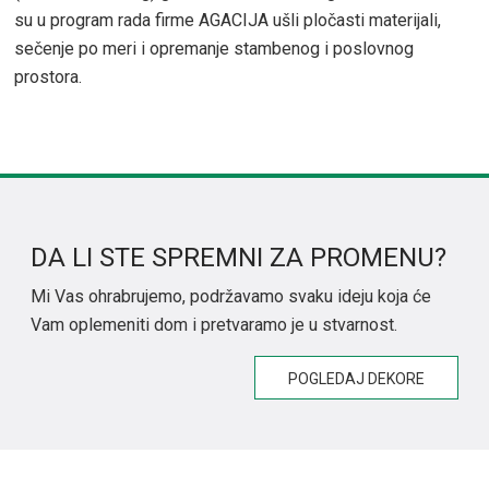
su u program rada firme AGACIJA ušli pločasti materijali,
sečenje po meri i opremanje stambenog i poslovnog
prostora.
DA LI STE SPREMNI ZA PROMENU?
Mi Vas ohrabrujemo, podržavamo svaku ideju koja će
Vam oplemeniti dom i pretvaramo je u stvarnost.
POGLEDAJ DEKORE