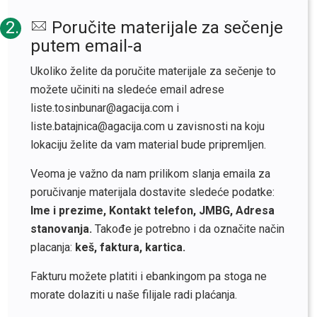
2.
Poručite materijale za sečenje
putem email-a
Ukoliko želite da poručite materijale za sečenje to
možete učiniti na sledeće email adrese
liste.tosinbunar@agacija.com i
liste.batajnica@agacija.com u zavisnosti na koju
lokaciju želite da vam material bude pripremljen.
Veoma je važno da nam prilikom slanja emaila za
poručivanje materijala dostavite sledeće podatke:
Ime i prezime, Kontakt telefon, JMBG, Adresa
stanovanja.
Takođe je potrebno i da označite način
placanja:
keš, faktura, kartica.
Fakturu možete platiti i ebankingom pa stoga ne
morate dolaziti u naše filijale radi plaćanja.